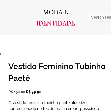
MODA E
Search
IDENTIDADE
for:
ê
Vestido Feminino Tubinho
Paetê
O
O
R$
150.00
R$
99.90
preço
preço
original
atual
O vestido feminino tubinho paetê plus size
era:
é:
confeccionado no tecido malha crepe, possuindo