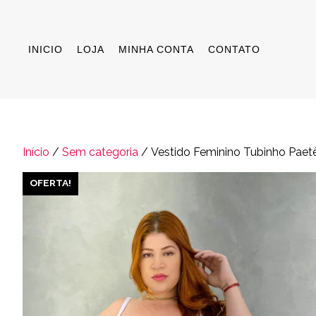
Skip
to
content
INICIO
LOJA
MINHA CONTA
CONTATO
Início
/
Sem categoria
/ Vestido Feminino Tubinho Paet
OFERTA!