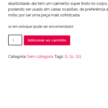
R$ 150.00.
R$ 99.90.
elasticidade, ele tem um caimento super lindo no corpo,
podendo ser usado em várias ocasiões, de preferência 
noite, por ser uma peça mais sofisticada.
10 em estoque (pode ser encomendado)
Vestido
Adicionar ao carrinho
Feminino
Tubinho
Paetê
Categoria:
Sem categoria
Tags:
G
,
G1
,
GG
quantidade