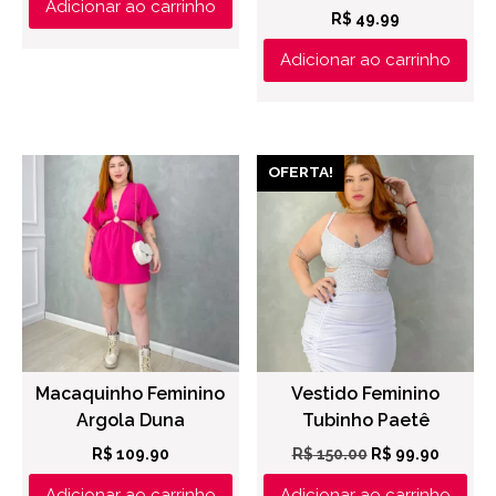
Adicionar ao carrinho
R$
49.99
Adicionar ao carrinho
OFERTA!
Macaquinho Feminino
Vestido Feminino
Argola Duna
Tubinho Paetê
O
O
R$
109.90
R$
150.00
R$
99.90
preço
preço
Adicionar ao carrinho
Adicionar ao carrinho