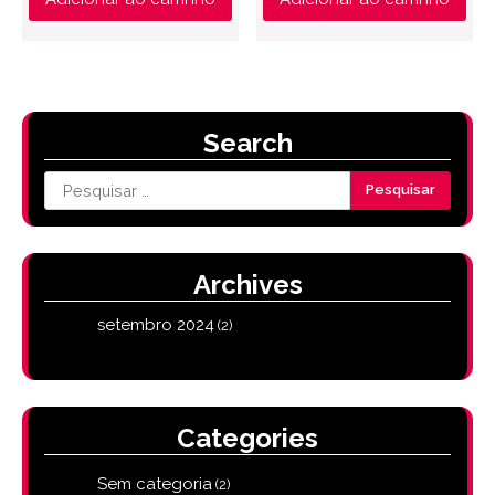
original
atual
era:
é:
R$ 150.00.
R$ 99.9
Search
Pesquisar
por:
Archives
setembro 2024
(2)
Categories
Sem categoria
(2)