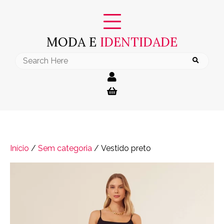
Skip
to
content
MODA E
IDENTIDADE
Search
for:
Início
/
Sem categoria
/ Vestido preto