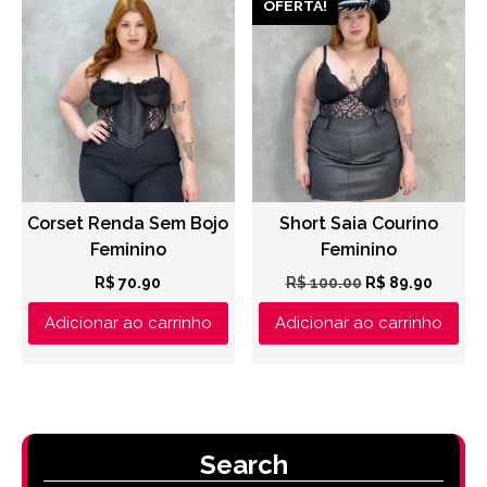
OFERTA!
Corset Renda Sem Bojo
Short Saia Courino
Feminino
Feminino
O
O
R$
70.90
R$
100.00
R$
89.90
preço
preço
Adicionar ao carrinho
Adicionar ao carrinho
original
atual
era:
é:
R$ 100.00.
R$ 89.9
Search